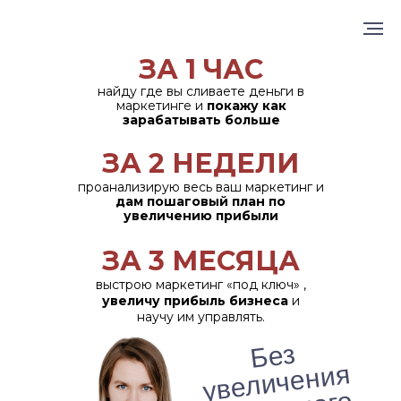
ЗА 1 ЧАС
найду где вы сливаете деньги в
маркетинге и
покажу как
зарабатывать больше
ЗА 2 НЕДЕЛИ
проанализирую весь ваш маркетинг и
дам пошаговый план по
увеличению прибыли
ЗА 3 МЕСЯЦА
выстрою маркетинг «под ключ» ,
увеличу прибыль бизнеса
и
научу им управлять.
Без
уве
л
ич
е
н
р
ек
л
а
м
н
ог
б
ю
д
жет
ия