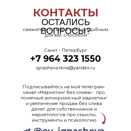
КОНТАКТЫ
ОСТАЛИСЬ
ВОПРОСЫ?
свяжитесь со мной любым удобным
для вас способом
Санкт - Петербург
+7 964 323 1550
ignasheva.lena@yandex.ru
Подписывайтесь на мой телеграм-
канал «Маркетинг без слива» - про
понятный антикризисный маркетинг
и увеличение продаж без слива
денег для собственников и
маркетологов про смыслы,
инструменты и психологию