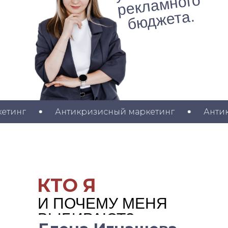
о
а.
нг
Антикризисный маркетинг
Антикриз
КТО Я
И ПОЧЕМУ МЕНЯ
ВЫБИРАЮТ?